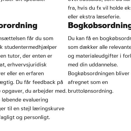
fra, hvis du fx vil holde ek
eller ekstra læseferie.
orordning
Bogkøbsordnin
nsættelsen får du som
Du kan få en bogkøbsordn
isk studentermedhjælper
som dækker alle relevant
t en tutor, der enten er
og materialeudgifter i fo
t, erhvervsjuridisk
med din uddannelse.
er eller en erfaren
Bogkøbsordningen bliver
ægtig. Du får feedback på
afregnet som en
e opgaver, du arbejder med.
bruttolønsordning.
 løbende evaluering
er til en stejl læringskurve
agligt og personligt.