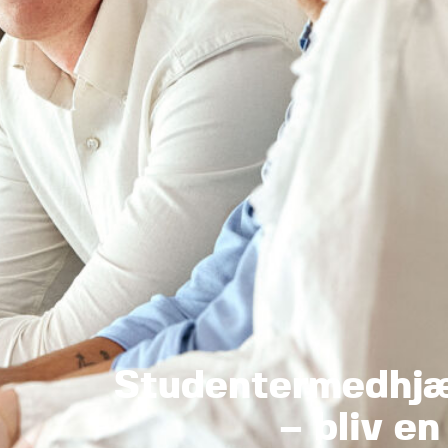
Studentermedhjæ
– bliv en