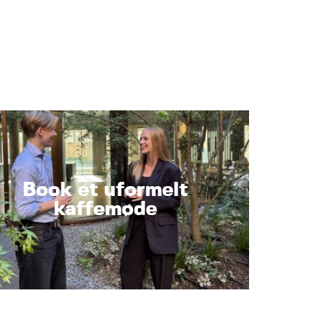
Book et uformelt
kaffemøde