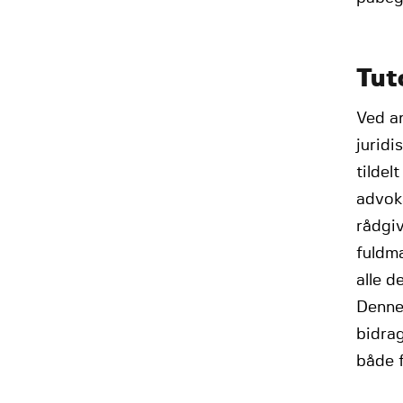
Tut
Ved a
jurid
tildel
advoka
rådgiv
fuldm
alle d
Denne
bidrag
både f