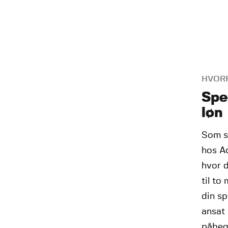
HVORF
Spe
løn
Som s
hos A
hvor d
til to
din sp
ansat 
påbegy