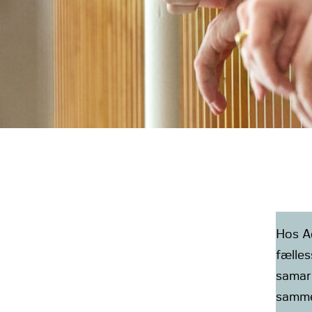
Hos A
fælles
samarb
sammen