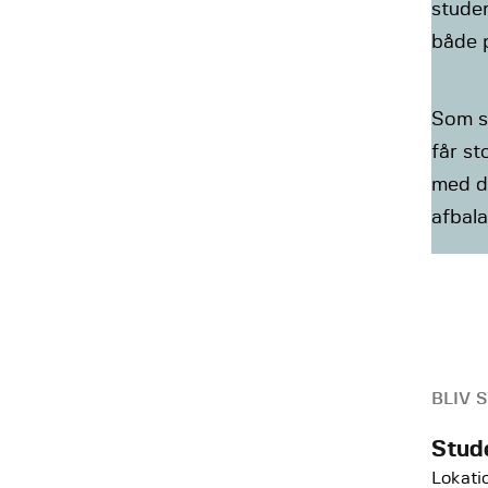
stude
både 
Som s
får st
med di
afbal
BLIV 
Stud
Lokati