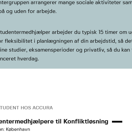
ntergruppen arrangerer mange sociale aktiviteter sa
på og uden for arbejde.
tudentermedhjælper arbejder du typisk 15 timer om u
or fleksibilitet i planlægningen af din arbejdstid, så d
ne studier, eksamensperioder og privatliv, så du kan 
anceret hverdag.
STUDENT HOS ACCURA
entermedhjælpere til Konfliktløsning
on: København