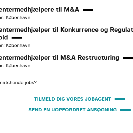
entermedhjælpere til M&A
on: København
entermedhjælper til Konkurrence og Regulat
old
on: København
entermedhjælper til M&A Restructuring
on: København
matchende jobs?
TILMELD DIG VORES JOBAGENT
SEND EN UOPFORDRET ANSØGNING