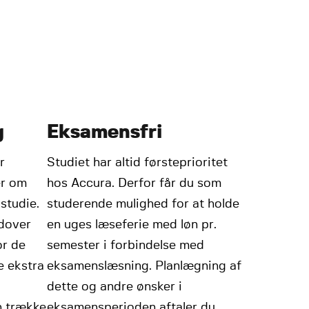
g
Eksamensfri
r
Studiet har altid førsteprioritet
er om
hos Accura. Derfor får du som
 studie.
studerende mulighed for at holde
udover
en uges læseferie med løn pr.
or de
semester i forbindelse med
e ekstra
eksamenslæsning. Planlægning af
dette og andre ønsker i
n trække
eksamensperioden aftaler du