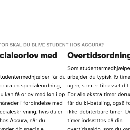
OR SKAL DU BLIVE STUDENT HOS ACCURA?
cialeorlov med
Overtidsordnin
Som studentermedhjælpe
tudentermedhjælper får du
arbejder du typisk 15 tim
ccura en specialeordning,
ugen, som er tilpasset dit
u kan få orlov med løn i op
For alle ekstra timer der
 måneder i forbindelse med
får du 1:1-betaling, også f
ecialeskrivning, hvis du er
ikke-debiterbare timer. D
hos Accura, når du
timer indsættes på din
nder dit speciale.
overtidssaldo, som du ka