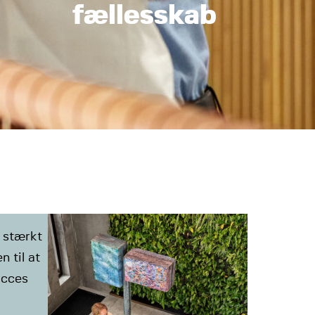
fællesskab
 stærkt
 til at
ucces