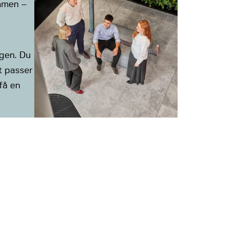
mmen –
gen. Du
et passer
få en