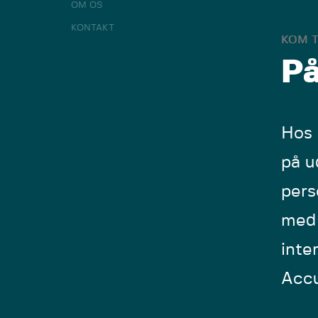
OM OS
KONTAKT
KOM T
På
Hos 
på u
pers
med 
inte
Accu