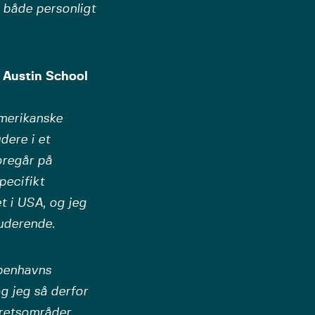
 både personligt
t Austin School
amerikanske
dere i et
oregår på
pecifikt
et i USA, og jeg
tuderende.
øbenhavns
g jeg så derfor
retsområder,