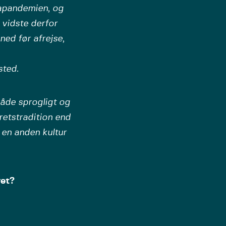
apandemien, og
 vidste derfor
ned før afrejse,
sted.
både sprogligt og
retstradition end
 en anden kultur
ret?