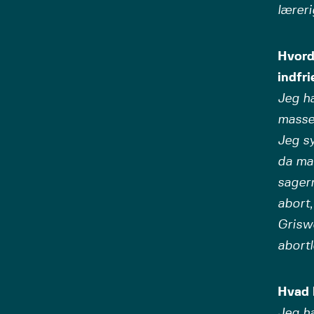
læreri
Hvord
indfri
Jeg ha
masse
Jeg sy
da ma
sagern
abort
Griswo
abortl
Hvad h
Jeg ha