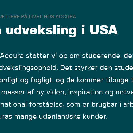
ÆTTERE PÅ LIVET HOS ACCURA
 udveksling i USA
Accura støtter vi op om studerende, der
dvekslingsophold. Det styrker den stud
onligt og fagligt, og de kommer tilbage 
masser af ny viden, inspiration og net
rnational forståelse, som er brugbar i a
ras mange udenlandske kunder.