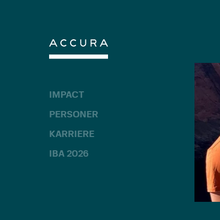
Gå
til
indhold
IMPACT
PERSONER
KARRIERE
IBA 2026