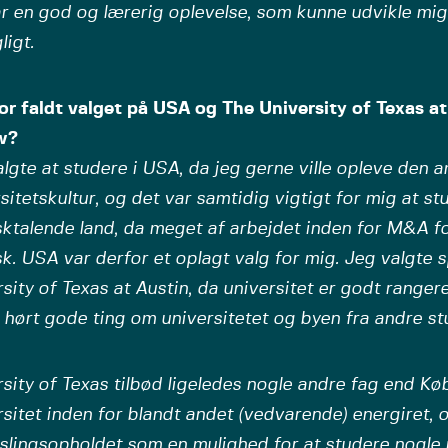
r en god og lærerig oplevelse, som kunne udvikle mig
ligt.
or faldt valget på USA og The University of Texas a
w?
lgte at studere i USA, da jeg gerne ville opleve den 
sitetskultur, og det var samtidig vigtigt for mig at stu
sktalende land, da meget af arbejdet inden for M&A f
k. USA var derfor et oplagt valg for mig. Jeg valgte s
sity of Texas at Austin, da universitet er godt ranger
hørt gode ting om universitetet og byen fra andre s
sity of Texas tilbød ligeledes nogle andre fag end K
sitet inden for blandt andet (vedvarende) energiret, o
slingsopholdet som en mulighed for at studere nogle 