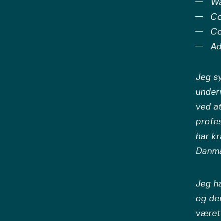
Wa
Co
Co
Ad
Jeg s
underv
ved at
profes
har kr
Danma
Jeg ha
og de
været 