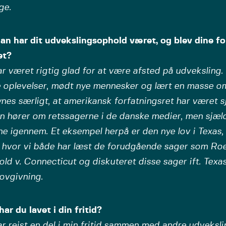
ge.
an har dit udvekslingsophold været, og blev dine f
et?
r været rigtig glad for at være afsted på udveksling.
 oplevelser, mødt nye mennesker og lært en masse om
nes særligt, at amerikansk forfatningsret har været sj
n hører om retssagerne i de danske medier, men sjæld
e igennem. Et eksempel herpå er den nye lov i Texas,
, hvor vi både har læst de forudgående sager som Ro
ld v. Connecticut og diskuteret disse sager ift. Texas
ovgivning.
ar du lavet i din fritid?
r rejst en del i min fritid sammen med andre udveksl