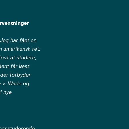
orventninger
 Jeg har fået en
 amerikansk ret.
ovt at studere,
ent får læst
 der forbyder
e v. Wade og
’ nye
ingsstuderende