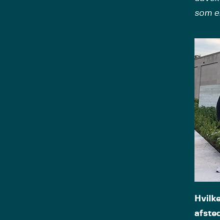
som el
Hvilk
afste