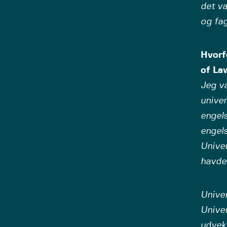
det va
og fag
Hvorf
of La
Jeg va
univer
engel
engels
Univer
havde 
Univer
Univer
udvek