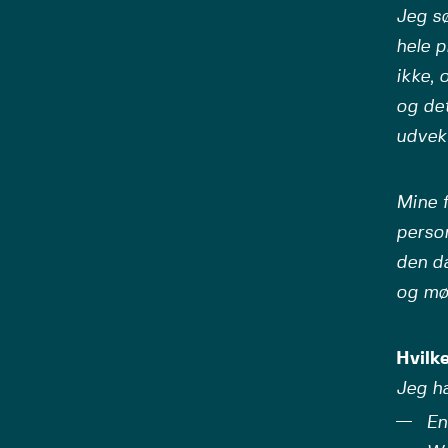
Jeg s
hele p
ikke, 
og det
udveks
Mine f
person
den da
og mø
Hvilk
Jeg ha
En