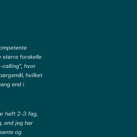
kompetente
 større forskelle
calling”, hvor
pørgsmål, hvilket
gang end i
r haft 2-3 fag,
, end jeg har
ssante og