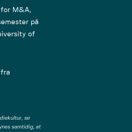
g for M&A,
 semester på
iversity of
 fra
diekultur, se
ynes samtidig, at