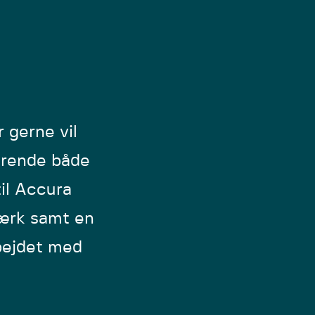
 gerne vil
erende både
til Accura
værk samt en
rbejdet med