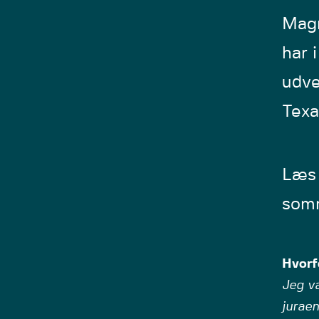
Magn
har 
udve
Texa
Læs 
somm
Hvorf
Jeg va
juraen