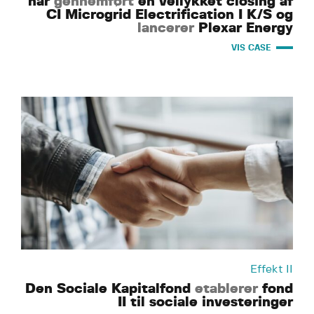
har
gennemført
en vellykket closing af
CI Microgrid Electrification I K/S og
lancerer
Plexar Energy
VIS CASE
Effekt II
Den Sociale Kapitalfond
etablerer
fond
II til sociale investeringer