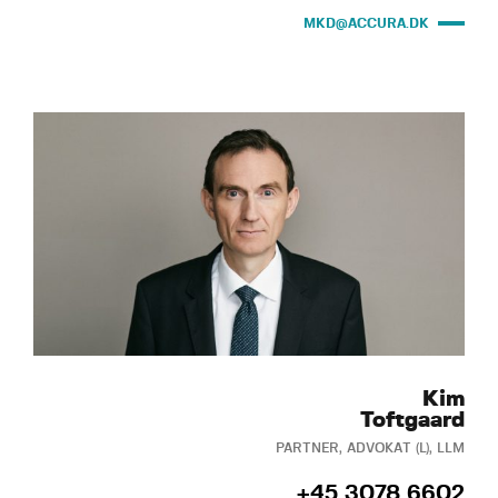
MKD@ACCURA.DK
Kim
Toftgaard
PARTNER, ADVOKAT (L), LLM
+45 3078 6602