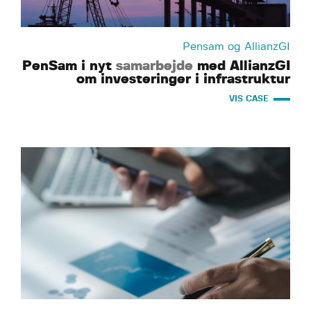
Pensam og AllianzGI
PenSam i nyt
samarbejde
med AllianzGI
om investeringer i infrastruktur
VIS CASE