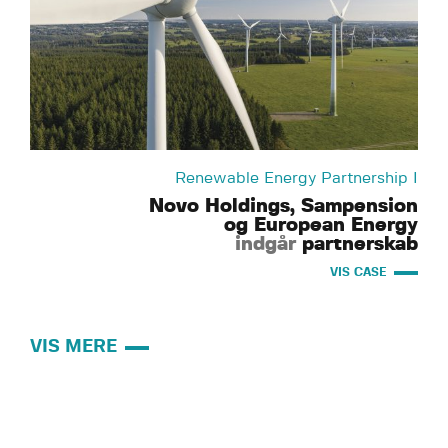
Renewable Energy Partnership I
Novo Holdings, Sampension
og European Energy
indgår
partnerskab
VIS CASE
VIS MERE