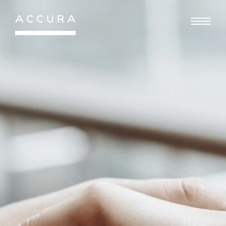
Gå
til
indhold