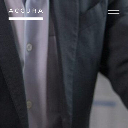
Gå
til
indhold