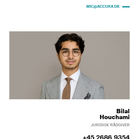
MIC@ACCURA.DK
Bilal
Houchami
JURIDISK RÅDGIVER
+45 2686 9354