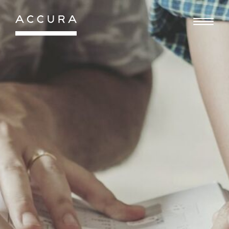
Gå
til
indhold