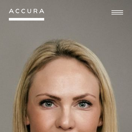
Gå
til
indhold