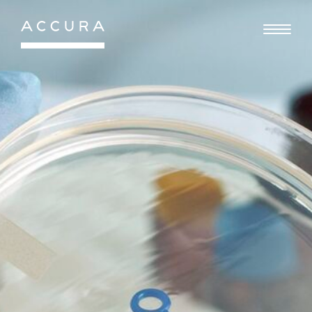
Gå
til
indhold