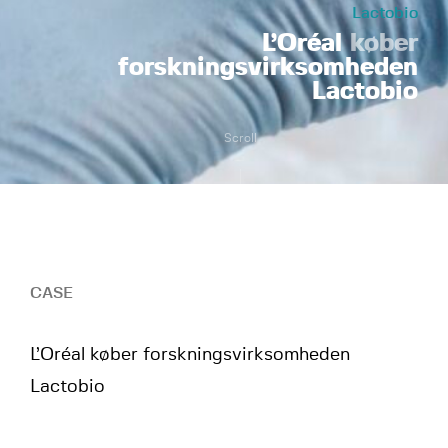
Lactobio
L’Oréal
køber
forskningsvirksomheden
Lactobio
Scroll
CASE
L’Oréal køber forskningsvirksomheden
Lactobio