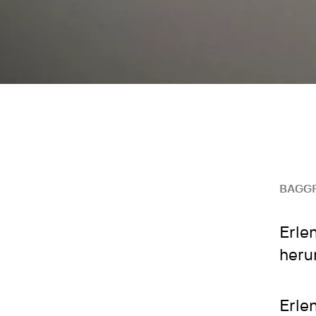
BAGG
Erle
heru
Erle