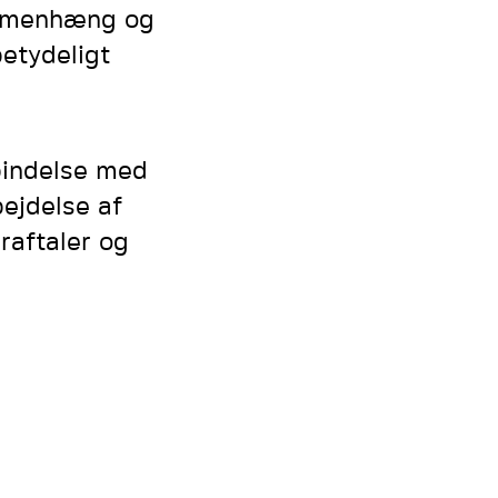
ammenhæng og
betydeligt
rbindelse med
ejdelse af
raftaler og