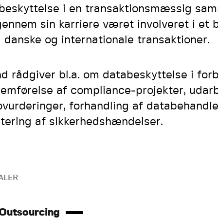
beskyttelse i en transaktionsmæssig s
gennem sin karriere været involveret i et 
l danske og internationale transaktioner.
nd rådgiver bl.a. om databeskyttelse i fo
emførelse af compliance-projekter, udarb
kovurderinger, forhandling af databehandle
tering af sikkerhedshændelser.
ALER
 Outsourcing