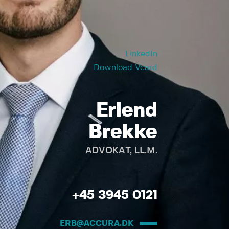
LinkedIn
Download Vcard
Erlend
Brekke
ADVOKAT, LL.M.
+45 3945 0121
ERB@ACCURA.DK