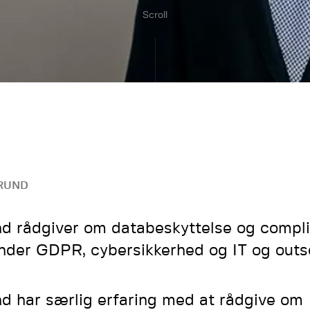
Scroll
RUND
nd rådgiver om databeskyttelse og compl
nder GDPR, cybersikkerhed og IT og outs
nd har særlig erfaring med at rådgive om