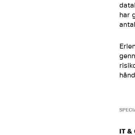
data
har 
anta
Erle
genn
risi
hånd
SPECI
IT &