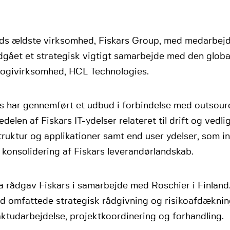
nds ældste virksomhed, Fiskars Group, med medarbejd
dgået et strategisk vigtigt samarbejde med den globa
logivirksomhed, HCL Technologies.
s har gennemført et udbud i forbindelse med outsour
edelen af Fiskars IT-ydelser relateret til drift og vedli
truktur og applikationer samt end user ydelser, som 
 konsolidering af Fiskars leverandørlandskab.
a rådgav Fiskars i samarbejde med Roschier i Finland
nd omfattede strategisk rådgivning og risikoafdæknin
ktudarbejdelse, projektkoordinering og forhandling.