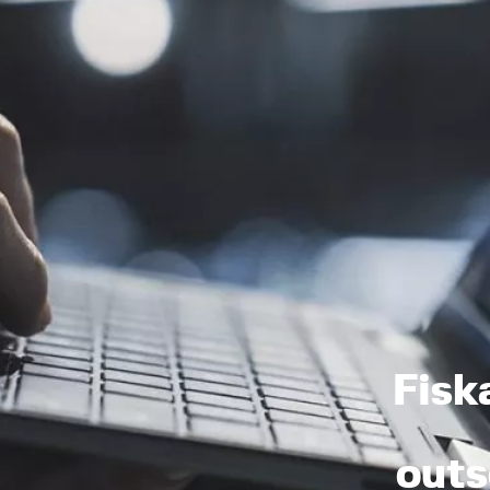
Fisk
outs