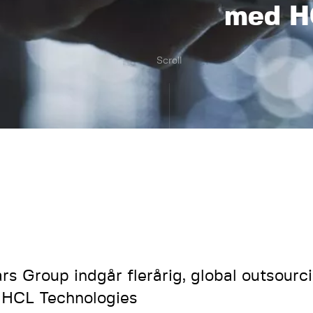
med H
Scroll
ars Group indgår flerårig, global outsourc
HCL Technologies