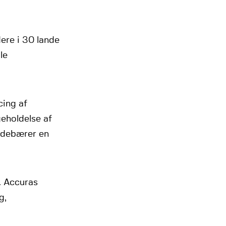
ere i 30 lande
le
cing af
geholdelse af
indebærer en
. Accuras
g,