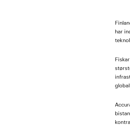
Finla
har in
tekno
Fiskar
størst
infras
global
Accur
bista
kontra