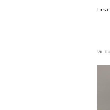
Læs m
VIL D