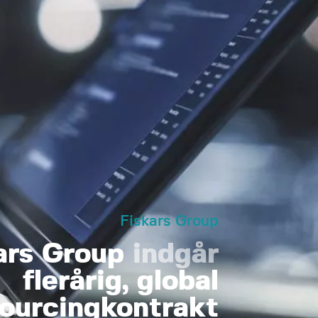
Fiskars Group
ars Group
indgår
flerårig, global
ourcingkontrakt