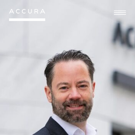
Gå
til
indhold