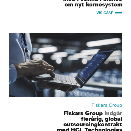
om nyt kernesystem
VIS CASE
Fiskars Group
Fiskars Group
indgår
flerårig, global
outsourcingkontrakt
med HCL Technologies