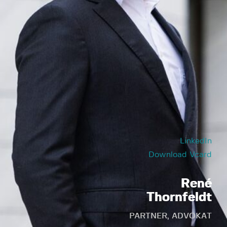
LinkedIn
Download Vcard
René
Thornfeldt
PARTNER, ADVOKAT