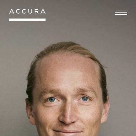
Gå
til
indhold