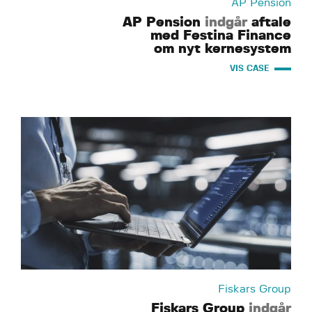
AP Pension
AP Pension
indgår
aftale
med Festina Finance
om nyt kernesystem
VIS CASE
Fiskars Group
Fiskars Group
indgår