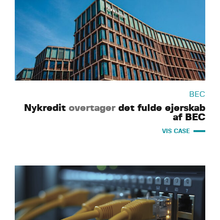
BEC
Nykredit
overtager
det fulde ejerskab
af BEC
VIS CASE