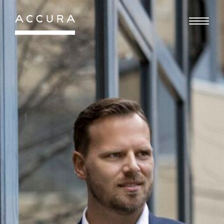
Gå
til
indhold