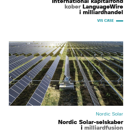
International kapitalfond
køber
LanguageWire
i milliardhandel
VIS CASE
Nordic Solar
Nordic Solar-selskaber
i
milliardfusion