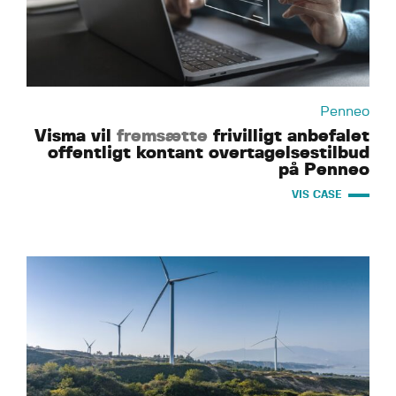
Penneo
Visma vil
fremsætte
frivilligt anbefalet
offentligt kontant overtagelsestilbud
på Penneo
VIS CASE