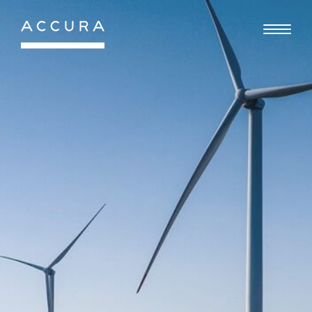
Gå
til
indhold