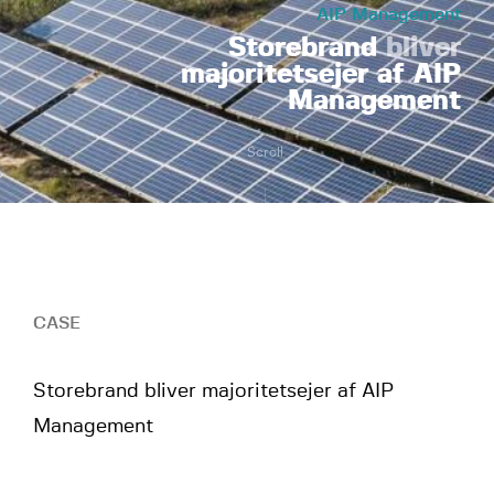
AIP Management
Storebrand
bliver
majoritetsejer af AIP
Management
Scroll
CASE
Storebrand bliver majoritetsejer af AIP
Management