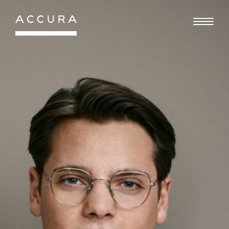
Gå
til
indhold