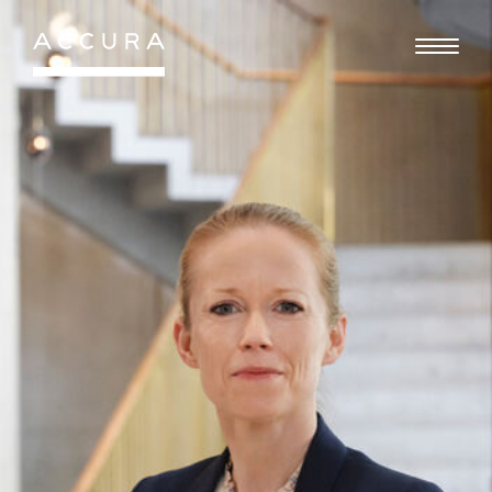
Gå
til
indhold