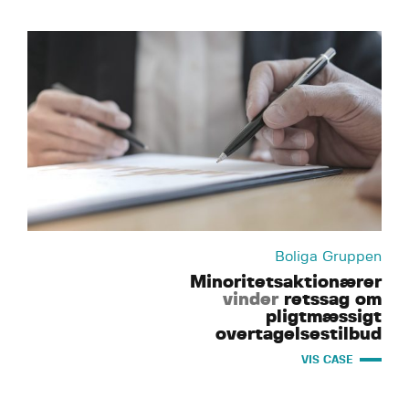
Boliga Gruppen
Minoritetsaktionærer
vinder
retssag om
pligtmæssigt
overtagelsestilbud
VIS CASE