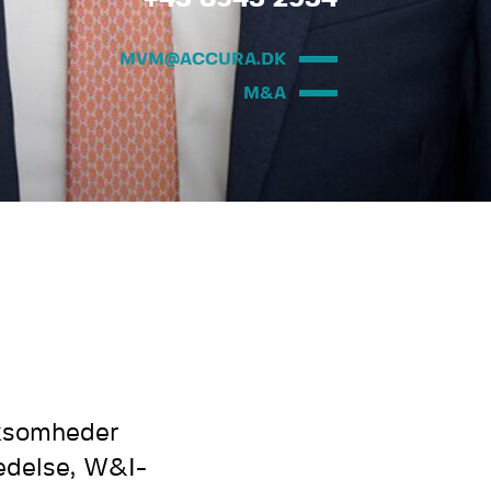
MVM@ACCURA.DK
M&A
rksomheder
edelse, W&I-