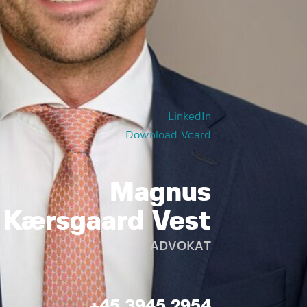
LinkedIn
Download Vcard
Magnus
Kærsgaard Vest
ADVOKAT
+45 3945 2954