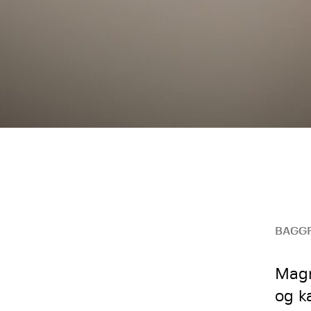
BAGG
Magn
og k