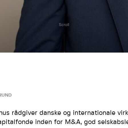
Scroll
RUND
us rådgiver danske og internationale vi
apitalfonde inden for M&A, god selskabsl