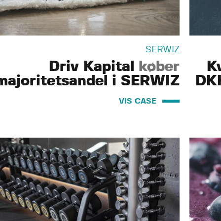
SERWIZ
Driv Kapital
køber
K
majoritetsandel i SERWIZ
DKK
VIS CASE