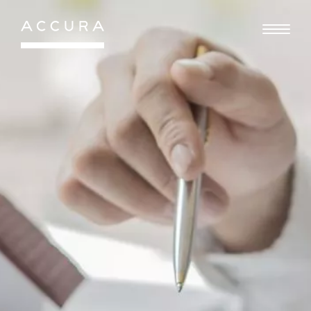
Gå
til
indhold