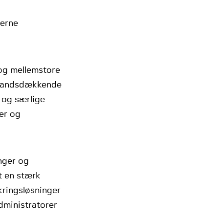
derne
 og mellemstore
 landsdækkende
 og særlige
er og
inger og
t en stærk
kringsløsninger
dministratorer