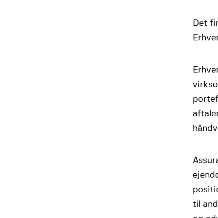
Det f
Erhve
Erhver
virks
porte
aftale
håndv
Assura
ejend
positi
til an