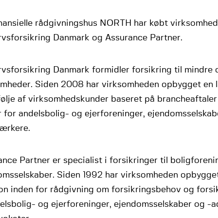
inansielle rådgivningshus NORTH har købt virksomhe
rvsforsikring Danmark og Assurance Partner.
vsforsikring Danmark formidler forsikring til mindre
omheder. Siden 2008 har virksomheden opbygget en
følje af virksomhedskunder baseret på brancheaftaler
r for andelsbolig- og ejerforeninger, ejendomsselskab
ærkere.
nce Partner er specialist i forsikringer til boligforen
omsselskaber. Siden 1992 har virksomheden opbygge
on inden for rådgivning om forsikringsbehov og forsi
delsbolig- og ejerforeninger, ejendomsselskaber og -a