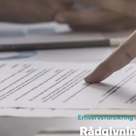
Erhvervsforsikring
Rådgivni