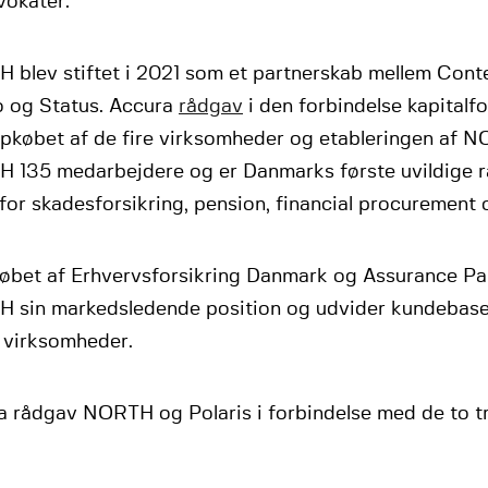
vokater.
 blev stiftet i 2021 som et partnerskab mellem Conte
o og Status. Accura
rådgav
i den forbindelse kapitalf
pkøbet af de fire virksomheder og etableringen af N
 135 medarbejdere og er Danmarks første uvildige 
for skadesforsikring, pension, financial procurement o
øbet af Erhvervsforsikring Danmark og Assurance Pa
 sin markedsledende position og udvider kundebasen 
 virksomheder.
a rådgav NORTH og Polaris i forbindelse med de to tr