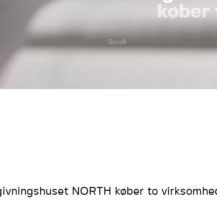
køber
Scroll
ivningshuset NORTH køber to virksomhe