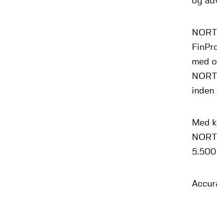
og ad
NORTH
FinPr
med o
NORTH
inden 
Med k
NORTH
5.500
Accur