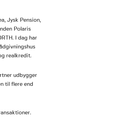
a, Jysk Pension,
onden Polaris
ORTH. I dag har
rådgivningshus
g realkredit.
rtner udbygger
til flere end
ansaktioner.