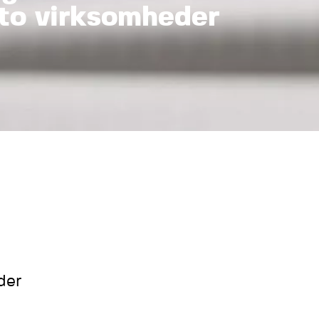
to virksomheder
der