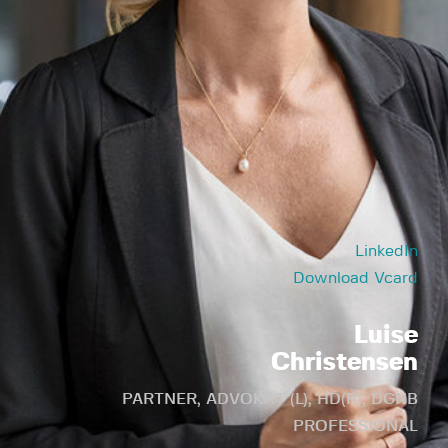
LinkedIn
Download Vcard
Luise
Christensen
PARTNER, ADVOKAT (L), HD(R), DGNB
PROFESSIONAL