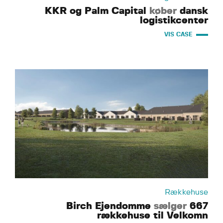
KKR og Palm Capital
køber
dansk
logistikcenter
VIS CASE
Rækkehuse
Birch Ejendomme
sælger
667
rækkehuse til Velkomn