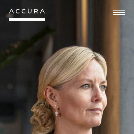
Gå
til
indhold