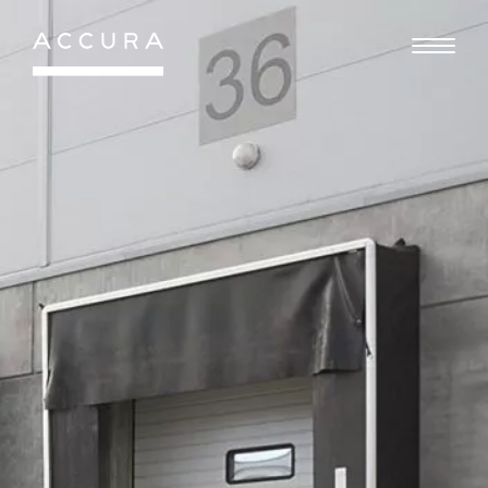
Gå
til
indhold