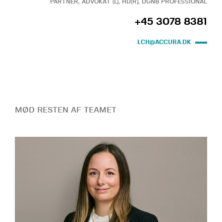
PARTNER, ADVOKAT (L), HD(R), DGNB PROFESSIONAL
+45 3078 8381
LCH@ACCURA.DK
MØD RESTEN AF TEAMET