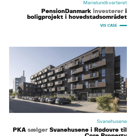
Marielundkvarteret
PensionDanmark
investerer
i
boligprojekt i hovedstadsområdet
VIS CASE
Svanehusene
PKA
sælger
Svanehusene i Rødovre til
Core Property