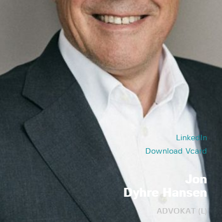
LinkedIn
Download Vcard
Jon
Dyhre Hansen
ADVOKAT (L)