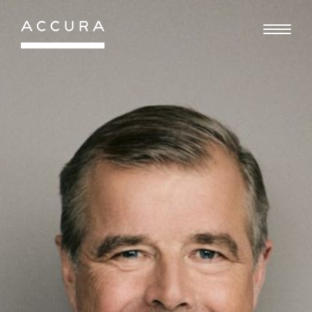
Gå
til
indhold