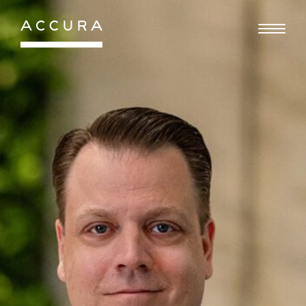
Gå
til
indhold