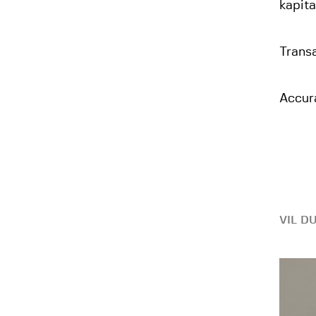
kapita
Trans
Accur
VIL D