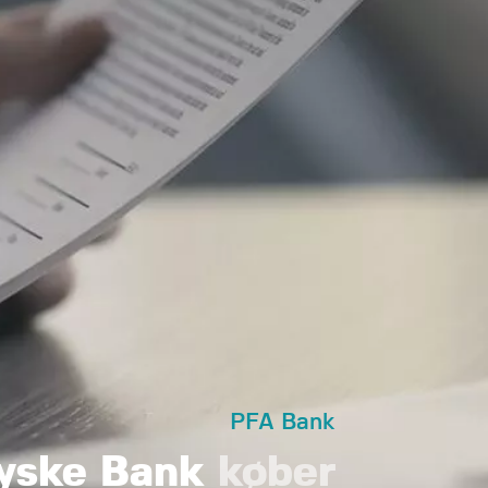
PFA Bank
yske Bank
køber