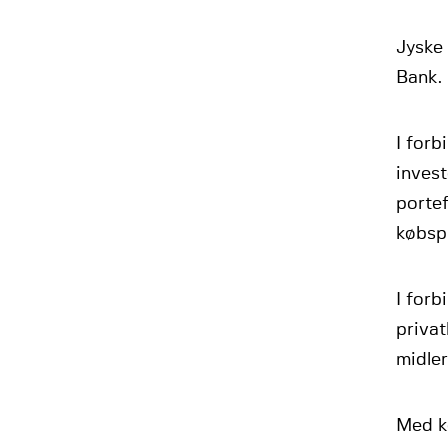
Jyske
Bank.
I forb
inves
porte
købsp
I forb
privat
midler
Med kø