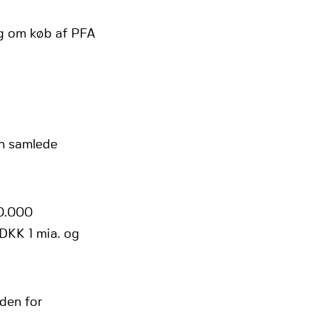
ng om køb af PFA
en samlede
10.000
DKK 1 mia. og
den for