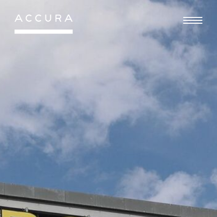
Gå
til
indhold