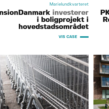
Marielundkvarteret
nsionDanmark
investerer
P
i boligprojekt i
R
hovedstadsområdet
VIS CASE