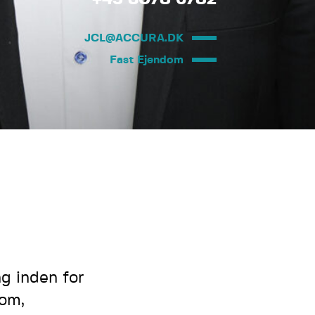
JCL@ACCURA.DK
Fast Ejendom
ng inden for
dom,