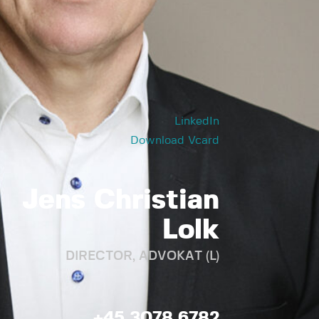
LinkedIn
Download Vcard
Jens Christian
Lolk
DIRECTOR, ADVOKAT (L)
+45 3078 6782