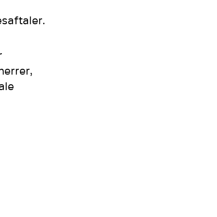
saftaler.
r
herrer,
ale