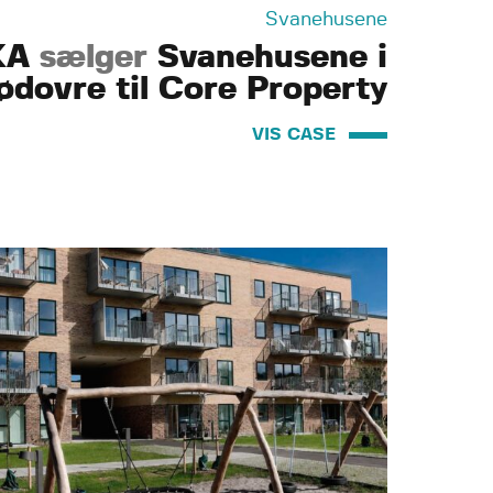
Svanehusene
KA
sælger
Svanehusene i
ødovre til Core Property
VIS CASE