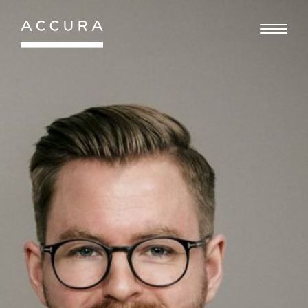
Gå
til
indhold