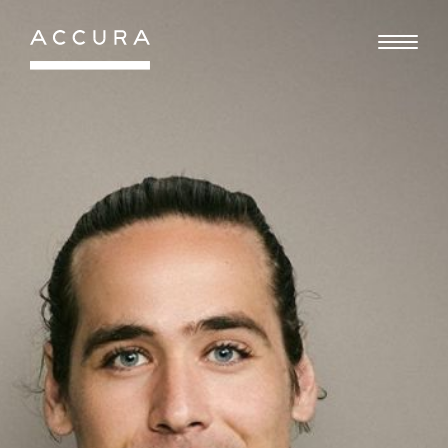
Gå
til
indhold