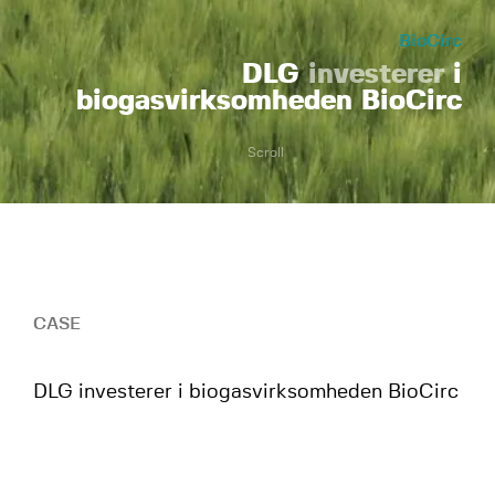
BioCirc
DLG
investerer
i
biogasvirksomheden BioCirc
Scroll
CASE
DLG investerer i biogasvirksomheden BioCirc