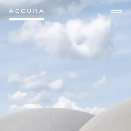
Gå
til
indhold