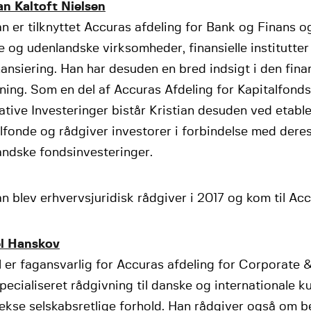
an Kaltoft Nielsen
an er tilknyttet Accuras afdeling for Bank og Finans o
 og udenlandske virksomheder, finansielle institutter
ansiering. Han har desuden en bred indsigt i den finan
ning. Som en del af Accuras Afdeling for Kapitalfond
ative Investeringer bistår Kristian desuden ved etable
lfonde og rådgiver investorer i forbindelse med dere
andske fondsinvesteringer.
an blev erhvervsjuridisk rådgiver i 2017 og kom til Acc
l Hanskov
l er fagansvarlig for Accuras afdeling for Corporate
pecialiseret rådgivning til danske og internationale 
kse selskabsretlige forhold. Han rådgiver også om b