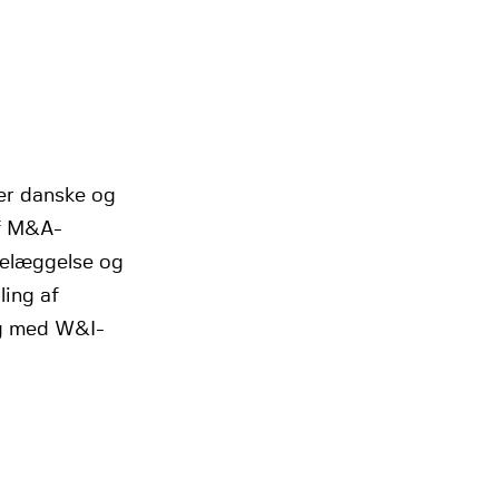
ver danske og
af M&A-
ttelæggelse og
ling af
ng med W&I-