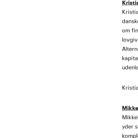
Kristi
Kristi
danske
om fin
lovgiv
Altern
kapita
udenl
Kristi
Mikke
Mikke
yder s
komple