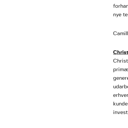
forha
nye te
Camill
Chris
Christ
primæ
genere
udarb
erhver
kunder
inves