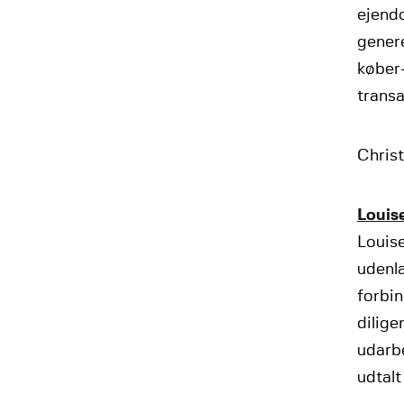
ejendo
genere
køber
trans
Christ
Louis
Louise
udenl
forbin
dilige
udarb
udtalt