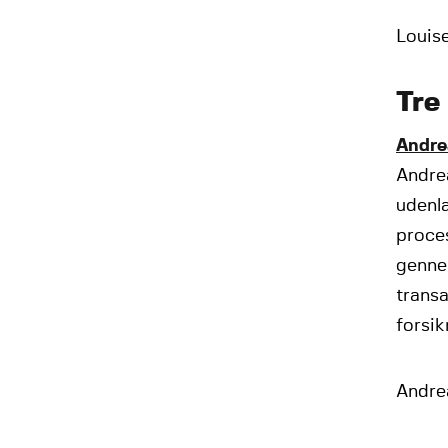
Louise
Tre
Andre
Andrea
udenl
proces
gennem
trans
forsik
Andrea