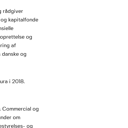
g rådgiver
 og kapitalfonde
sielle
soprettelse og
ring af
s danske og
ura i 2018.
 & Commercial og
kunder om
estyrelses- og