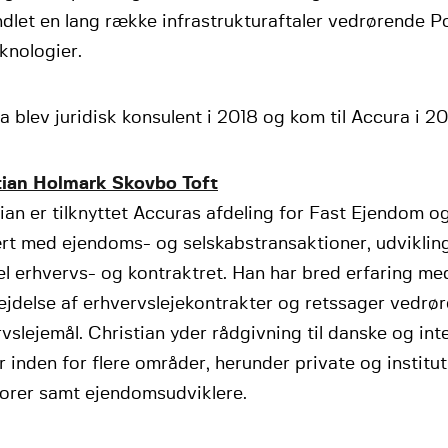
ndlet en lang række infrastrukturaftaler vedrørende 
knologier.
a blev juridisk konsulent i 2018 og kom til Accura i 2
tian Holmark Skovbo Toft
ian er tilknyttet Accuras afdeling for Fast Ejendom o
rt med ejendoms- og selskabstransaktioner, udviklin
l erhvervs- og kontraktret. Han har bred erfaring me
ejdelse af erhvervslejekontrakter og retssager vedrø
vslejemål. Christian yder rådgivning til danske og int
 inden for flere områder, herunder private og institut
torer samt ejendomsudviklere.