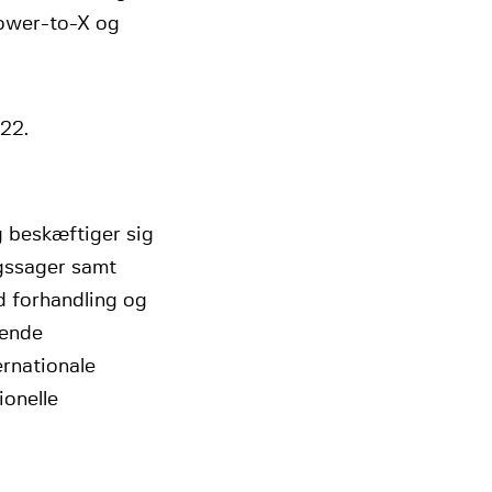
Power-to-X og
022.
g beskæftiger sig
gssager samt
d forhandling og
rende
ernationale
ionelle