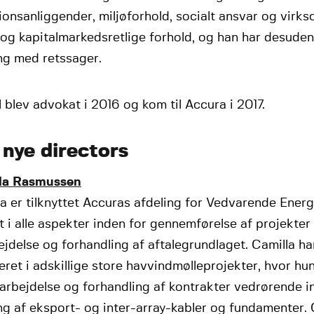
ionsanliggender, miljøforhold, socialt ansvar og virk
 og kapitalmarkedsretlige forhold, og han har desude
ng med retssager.
 blev advokat i 2016 og kom til Accura i 2017.
 nye directors
la Rasmussen
a er tilknyttet Accuras afdeling for Vedvarende Energ
t i alle aspekter inden for gennemførelse af projekter
jdelse og forhandling af aftalegrundlaget. Camilla h
eret i adskillige store havvindmølleprojekter, hvor hu
arbejdelse og forhandling af kontrakter vedrørende in
ng af eksport- og inter-array-kabler og fundamenter. 