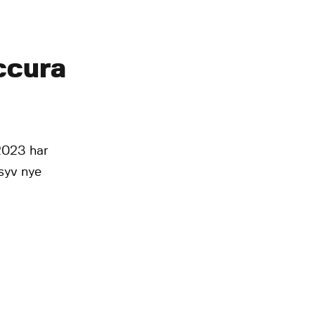
ccura
 2023 har
syv nye