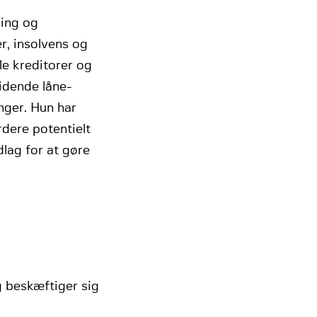
ring og
r, insolvens og
le kreditorer og
lidende låne-
nger. Hun har
dere potentielt
lag for at gøre
g beskæftiger sig