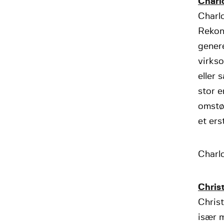
Charl
Charlo
Rekons
genere
virkso
eller 
stor e
omstød
et er
Charlo
Chris
Christ
især m