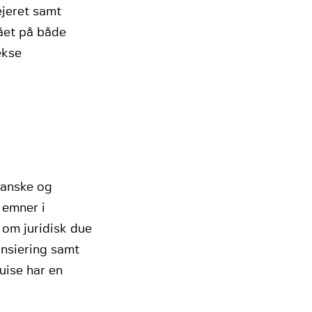
ejeret samt
tået på både
ekse
danske og
 emner i
 om juridisk due
ansiering samt
uise har en