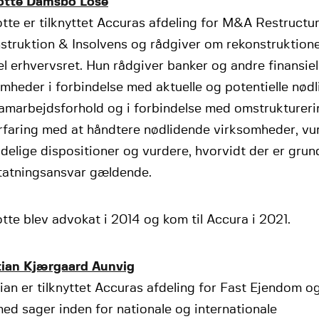
otte Damsbo Lose
tte er tilknyttet Accuras afdeling for M&A Restructu
truktion & Insolvens og rådgiver om rekonstruktione
l erhvervsret. Hun rådgiver banker og andre finansiel
mheder i forbindelse med aktuelle og potentielle nød
samarbejdsforhold og i forbindelse med omstruktureri
rfaring med at håndtere nødlidende virksomheder, vur
elige dispositioner og vurdere, hvorvidt der er grund
statningsansvar gældende.
tte blev advokat i 2014 og kom til Accura i 2021.
tian Kjærgaard Aunvig
ian er tilknyttet Accuras afdeling for Fast Ejendom o
ed sager inden for nationale og internationale