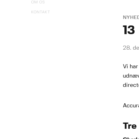
OM OS
KONTAKT
NYHE
13
28. d
Vi har
udnævn
direct
Accura
Tre