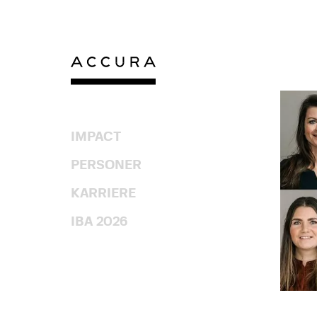
Gå
til
indhold
IMPACT
PERSONER
KARRIERE
IBA 2026