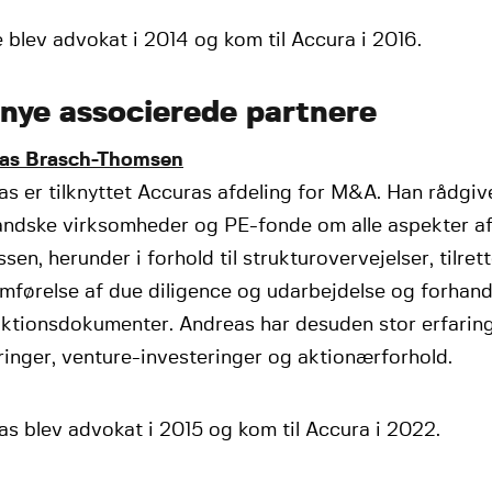
 blev advokat i 2014 og kom til Accura i 2016.
 nye associerede partnere
as Brasch-Thomsen
s er tilknyttet Accuras afdeling for M&A. Han rådgi
andske virksomheder og PE-fonde om alle aspekter 
sen, herunder i forhold til strukturovervejelser, tilre
førelse af due diligence og udarbejdelse og forhand
aktionsdokumenter. Andreas har desuden stor erfari
ringer, venture-investeringer og aktionærforhold.
s blev advokat i 2015 og kom til Accura i 2022.