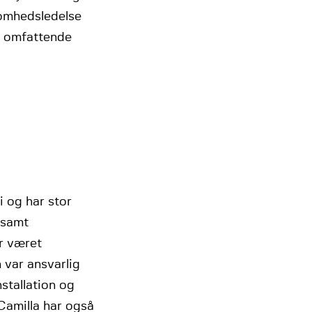
somhedsledelse
n omfattende
i og har stor
 samt
ar været
n var ansvarlig
stallation og
Camilla har også