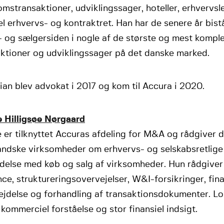
mstransaktioner, udviklingssager, hoteller, erhvervsl
l erhvervs- og kontraktret. Han har de senere år bis
- og sælgersiden i nogle af de største og mest kompl
aktioner og udviklingssager på det danske marked.
ian blev advokat i 2017 og kom til Accura i 2020.
e Hilligsøe Nørgaard
 er tilknyttet Accuras afdeling for M&A og rådgiver 
andske virksomheder om erhvervs- og selskabsretlige
delse med køb og salg af virksomheder. Hun rådgiver
nce, struktureringsovervejelser, W&I-forsikringer, fin
ejdelse og forhandling af transaktionsdokumenter. Lo
 kommerciel forståelse og stor finansiel indsigt.