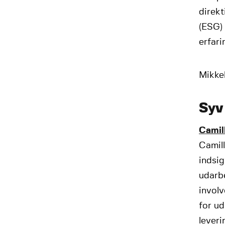
direkt
(ESG)
erfari
Mikkel
Syv
Camil
Camill
indsig
udarbe
involv
for ud
leveri