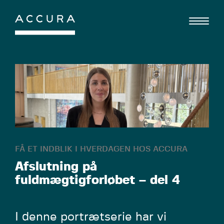
Gå
til
indhold
FÅ ET INDBLIK I HVERDAGEN HOS ACCURA
Afslutning på
fuldmægtigforløbet – del 4
I denne portrætserie har vi