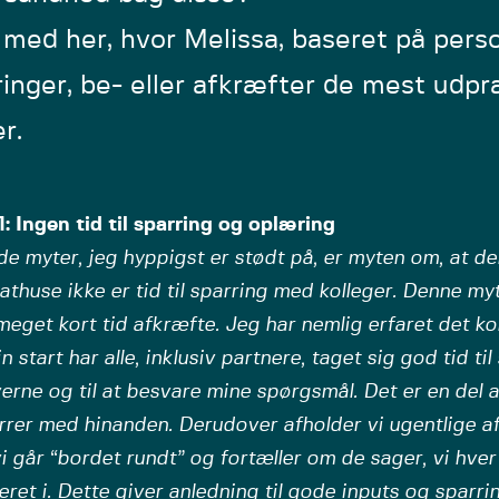
med her, hvor Melissa, baseret på perso
ringer, be- eller afkræfter de mest ud
r.
: Ingen tid til sparring og oplæring
de myter, jeg hyppigst er stødt på, er myten om, at der
thuse ikke er tid til sparring med kolleger. Denne m
meget kort tid afkræfte. Jeg har nemlig erfaret det k
n start har alle, inklusiv partnere, taget sig god tid til
rne og til at besvare mine spørgsmål. Det er en del a
rrer med hinanden. Derudover afholder vi ugentlige a
i går “bordet rundt” og fortæller om de sager, vi hver
eret i. Dette giver anledning til gode inputs og sparr