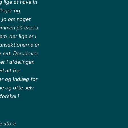
 lige at have in
lleger og
g jo om noget
sammen på tværs
m, der lige er i
ransaktionerne er
er sat. Derudover
er i afdelingen
d alt fra
er og indlæg for
e og ofte selv
forskel i
e store