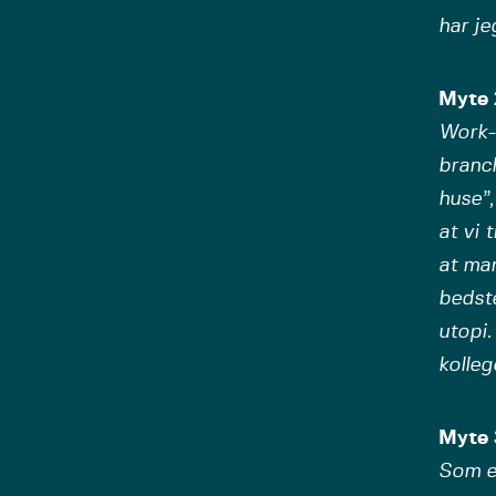
har je
Myte 2
Work-l
branch
huse”,
at vi 
at man
bedste
utopi
kolleg
Myte 
Som e