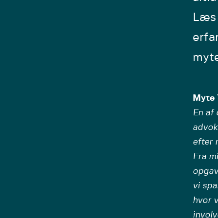
Læs 
erfa
myte
Myte 1
En af 
advoka
efter 
Fra mi
opgave
vi spa
hvor v
involv