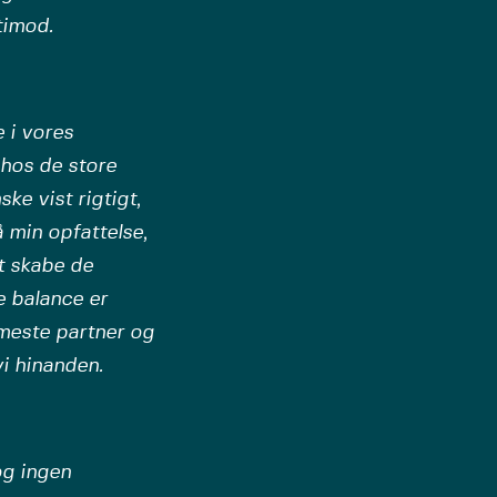
timod.
 i vores
 hos de store
ske vist rigtigt,
 min opfattelse,
t skabe de
e balance er
meste partner og
vi hinanden.
og ingen