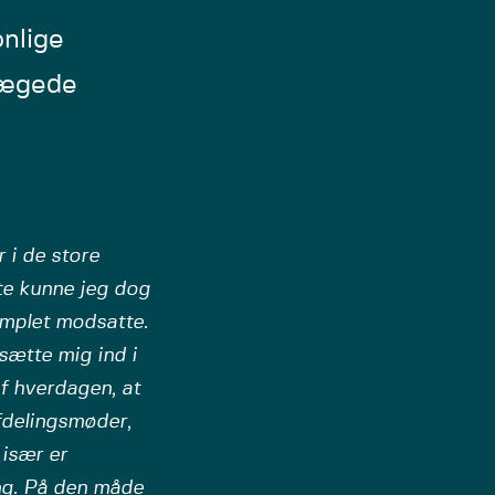
nlige
prægede
 i de store
yte kunne jeg dog
omplet modsatte.
 sætte mig ind i
f hverdagen, at
fdelingsmøder,
 især er
ing. På den måde