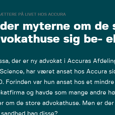
ÆTTERE PÅ LIVET HOS ACCURA
der myterne om de 
vokathuse sig be- e
ssa, der er ny advokat i Accuras Afdelin
 Science, har været ansat hos Accura si
. Forinden var hun ansat hos et mindre
katfirma og havde som mange andre hø
r om de store advokathuse. Men er der
d sandhed bag disse?