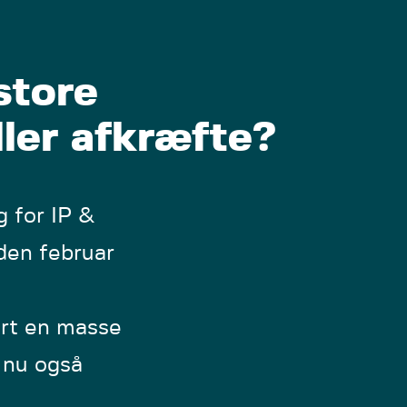
store
ller afkræfte?
g for IP &
den februar
rt en masse
 nu også