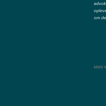
advoka
opleve
om de
MØD 