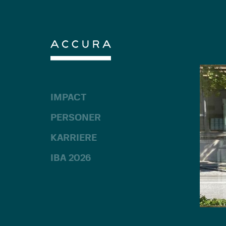
Gå
til
indhold
IMPACT
PERSONER
KARRIERE
IBA 2026