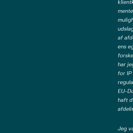
klient
mente,
muligh
udsla
af afd
ens eg
forske
har je
for IP
regula
EU-Dom
haft d
afdeli
Jeg v