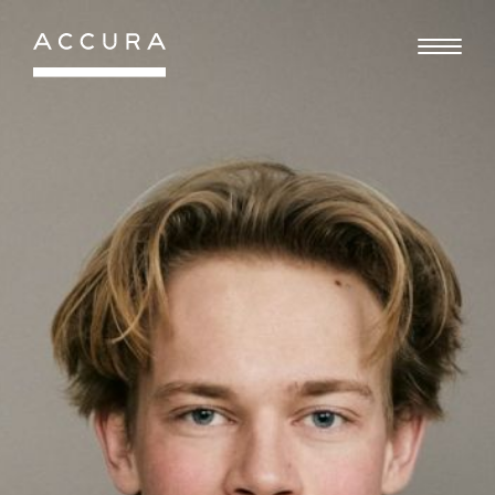
Gå
til
indhold