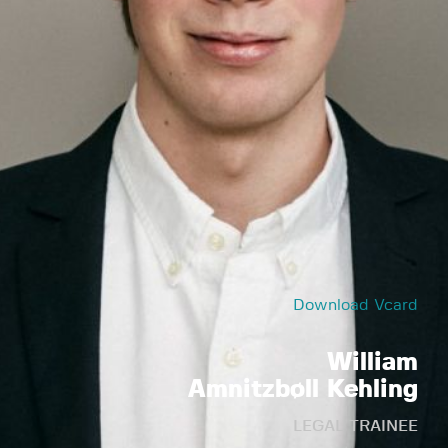
Download Vcard
William
Amnitzbøll Kehling
LEGAL TRAINEE