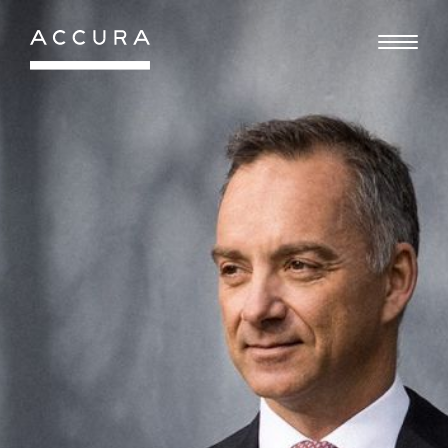
Gå
til
indhold