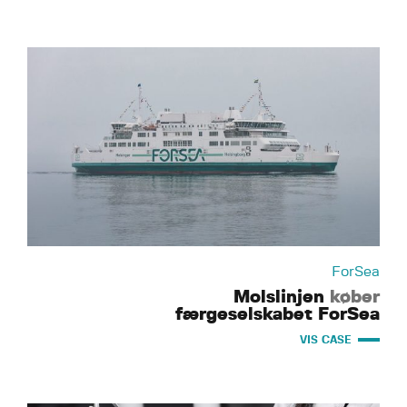
ForSea
Molslinjen
køber
færgeselskabet ForSea
VIS CASE