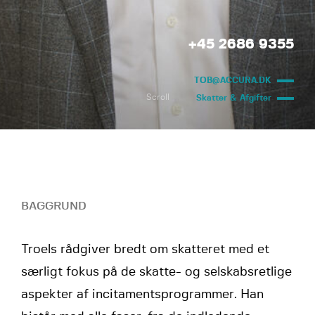
+45 2686 9355
TOB@ACCURA.DK
Scroll
Skatter & Afgifter
BAGGRUND
Troels rådgiver bredt om skatteret med et
særligt fokus på de skatte- og selskabsretlige
aspekter af incitamentsprogrammer. Han