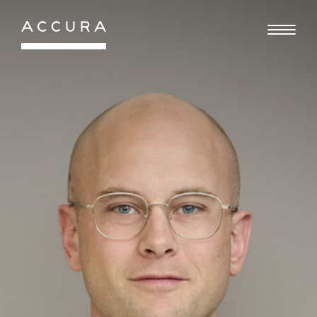
Gå
til
indhold