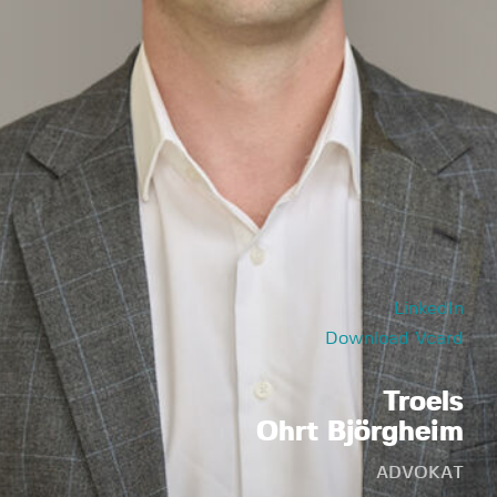
LinkedIn
Download Vcard
Troels
Ohrt Björgheim
ADVOKAT