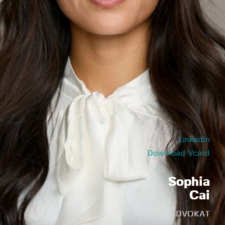
LinkedIn
Download Vcard
Sophia
Cai
ADVOKAT