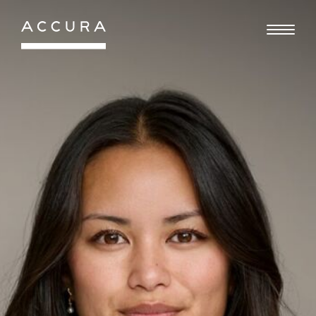
Gå
til
indhold