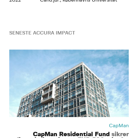
2022
Cand.jur., Københavns Universitet
SENESTE ACCURA IMPACT
CapMan
CapMan Residential Fund
sikrer