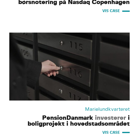
børsnotering på Nasdaq Copenhagen
VIS CASE
Marielundkvarteret
PensionDanmark
investerer
i
boligprojekt i hovedstadsområdet
VIS CASE