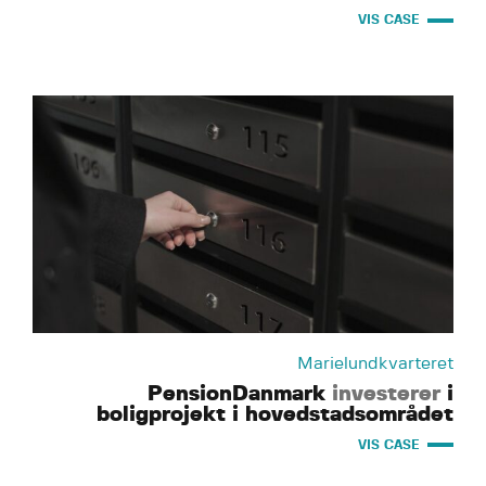
VIS CASE
Marielundkvarteret
PensionDanmark
investerer
i
boligprojekt i hovedstadsområdet
VIS CASE