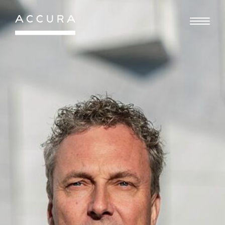
Gå
til
indhold