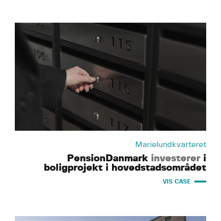
Marielundkvarteret
PensionDanmark
investerer
i
boligprojekt i hovedstadsområdet
VIS CASE