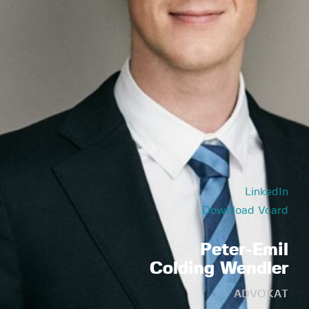
LinkedIn
Download Vcard
Peter-Emil
Colding Wendler
ADVOKAT