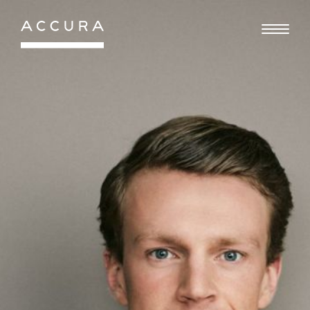
Gå
til
indhold