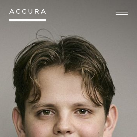
Gå
til
indhold