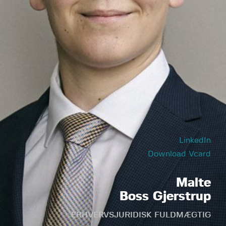
LinkedIn
Download Vcard
Malte
Boss Gjerstrup
ERHVERVSJURIDISK FULDMÆGTIG