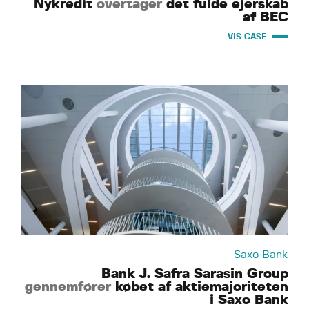
Nykredit
overtager
det fulde ejerskab
af BEC
VIS CASE
Saxo Bank
Bank J. Safra Sarasin Group
gennemfører
købet af aktiemajoriteten
i Saxo Bank