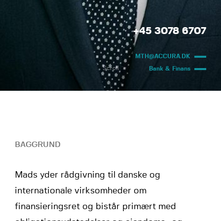
+45 3078 6707
MTH@ACCURA.DK
Scroll
Bank & Finans
BAGGRUND
Mads yder rådgivning til danske og
internationale virksomheder om
finansieringsret og bistår primært med