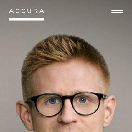
Gå
til
indhold