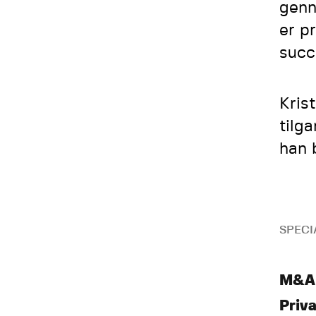
genn
er p
succ
Kris
tilg
han 
SPECI
M&A
Priva