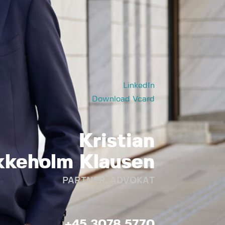
LinkedIn
Download Vcard
Kristian
kkeholm Klausen
PARTNER, ADVOKAT
+45 3078 5770