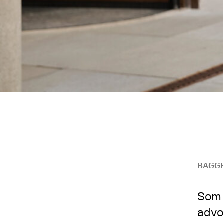
BAGG
Som 
advo