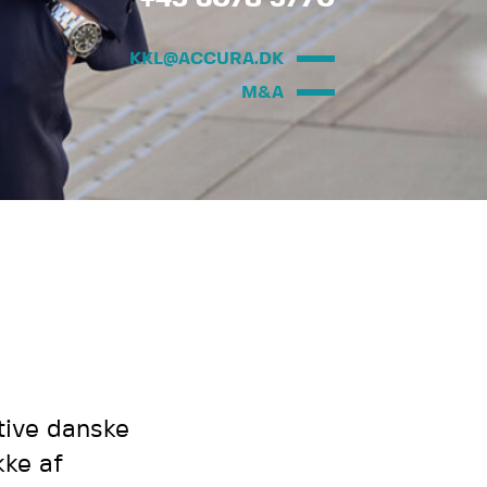
KKL@ACCURA.DK
M&A
tive danske
kke af