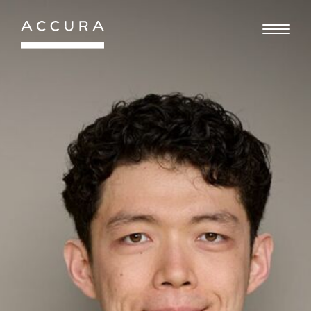
Gå
til
indhold