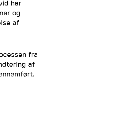
vid har
ner og
lse af
rocessen fra
ndtering af
gennemført.