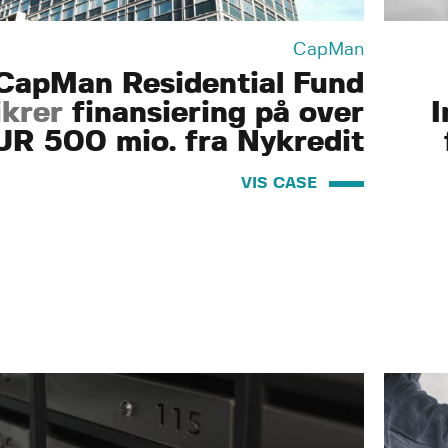
CapMan
CapMan Residential Fund
ikrer
finansiering på over
I
UR 500 mio. fra Nykredit
VIS CASE