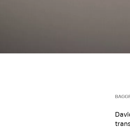
BAGG
Davi
tran