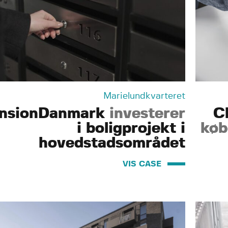
Marielundkvarteret
nsionDanmark
investerer
C
i boligprojekt i
køb
hovedstadsområdet
VIS CASE