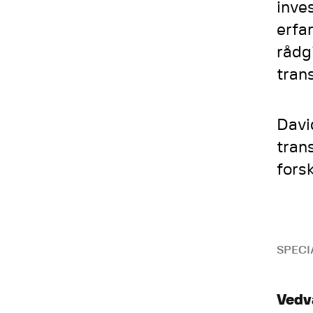
inve
erfa
rådg
tran
Davi
tran
fors
SPECI
Vedv