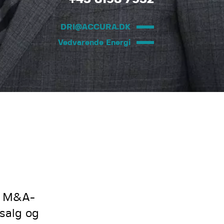
DRI@ACCURA.DK
Vedvarende Energi
på M&A-
 salg og