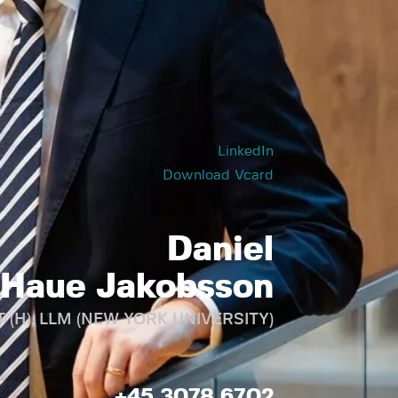
LinkedIn
Download Vcard
Daniel
Haue Jakobsson
(H), LLM (NEW YORK UNIVERSITY)
+45 3078 6702