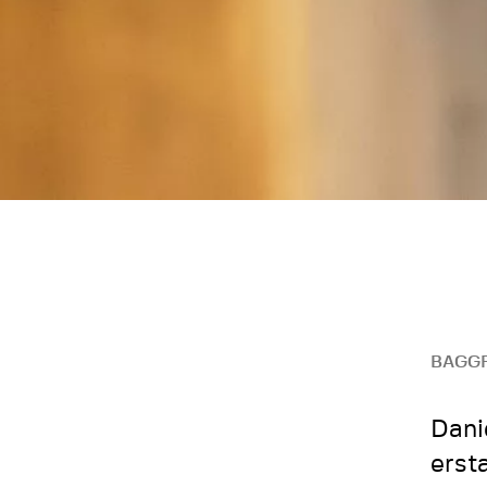
BAGG
Dani
erst