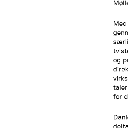
Møll
Med 
genn
særl
tvis
og p
dire
virk
tale
for 
Dani
delta