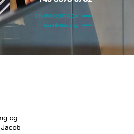
DHJ@ACCURA.DK
Konfliktløsning
ing og
 Jacob