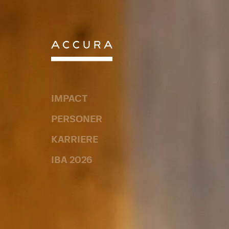
Gå
til
indhold
IMPACT
IMPACT
PERSONER
PERSONER
KARRIERE
KARRIERE
IBA 2026
IBA 2026