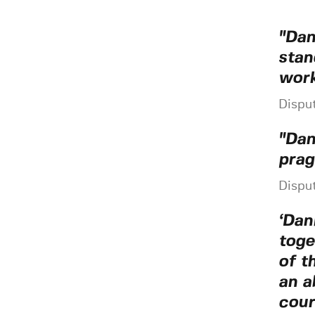
"Dan
stan
work
Dispu
"Dan
prag
Dispu
‘Dan
toge
of t
an a
cour