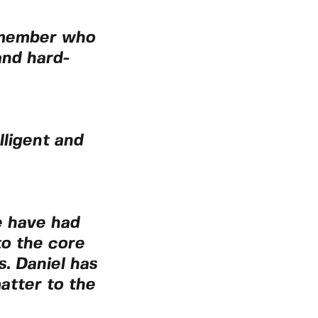
 member who
and hard-
lligent and
e have had
to the core
. Daniel has
atter to the