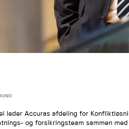
Scroll
RUND
el leder Accuras afdeling for Konfliktløsn
atnings- og forsikringsteam sammen med