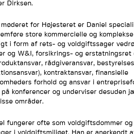
er Dirksen.
møderet for Højesteret er Daniel specialis
emføre store kommercielle og komplekse 
igt i form af rets- og voldgiftssager ve
ter og W&I, forsikrings- og erstatningsret
roduktansvar, rådgiveransvar, bestyrelse
ktionsansvar), kontraktansvar, finansielle
somheders forhold og ansvar i entreprisef
r på konferencer og underviser desuden j
disse områder.
el fungerer ofte som voldgiftsdommer og 
ger i voldgiftsmiljøet. Han er anerkendt af