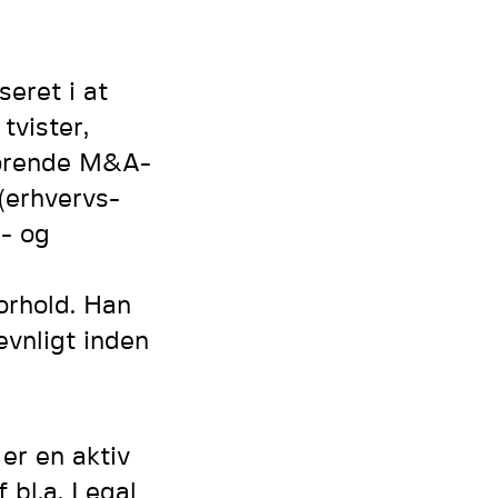
eret i at
tvister,
drørende M&A-
 (erhvervs-
s- og
orhold. Han
ævnligt inden
er en aktiv
 bl.a. Legal