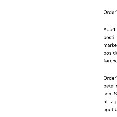
Order
App4 h
bestil
marke
positi
føren
Order
betal
som S
at ta
eget 