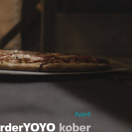
App4
rderYOYO
køber