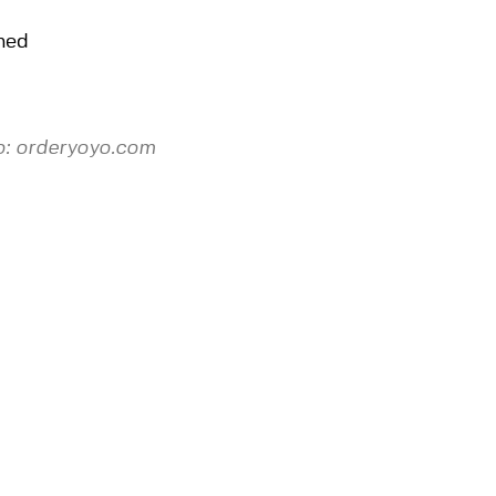
med
o: orderyoyo.com