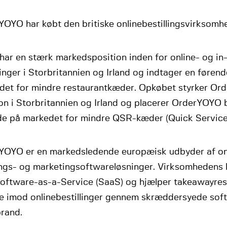
YOYO har købt den britiske onlinebestillingsvirksomh
ar en stærk markedsposition inden for online- og in
linger i Storbritannien og Irland og indtager en føren
det for mindre restaurantkæder. Opkøbet styrker O
on i Storbritannien og Irland og placerer OrderYOYO 
de på markedet for mindre QSR-kæder (Quick Service
YOYO er en markedsledende europæisk udbyder af onli
ings- og marketingsoftwareløsninger. Virksomhedens l
oftware-as-a-Service (SaaS) og hjælper takeawayre
ge imod onlinebestillinger gennem skræddersyede soft
brand.