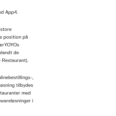
ed App4.
-store
de position på
rderYOYOs
blandt de
 Restaurant).
nebestillings-,
øsning tilbydes
stauranter med
wareløsninger i