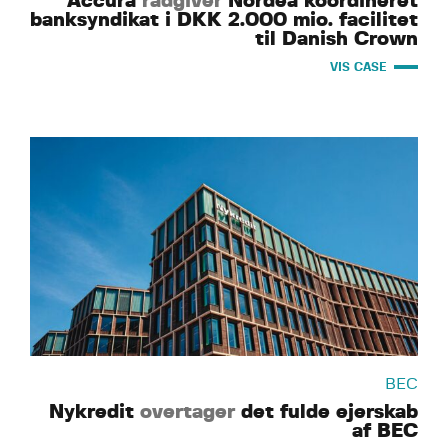
Accura
rådgiver
Nordea koordineret
banksyndikat i DKK 2.000 mio. facilitet
til Danish Crown
VIS CASE
BEC
Nykredit
overtager
det fulde ejerskab
af BEC