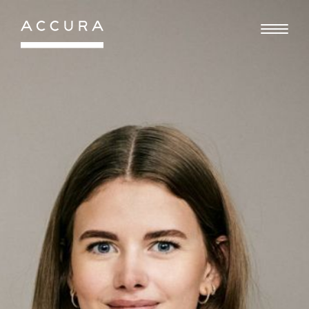
Gå
til
indhold