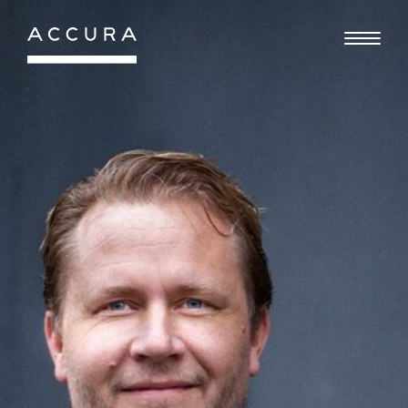
Gå
til
indhold