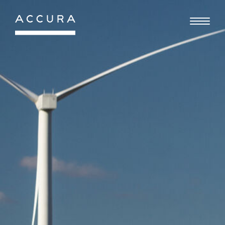
Gå
til
indhold