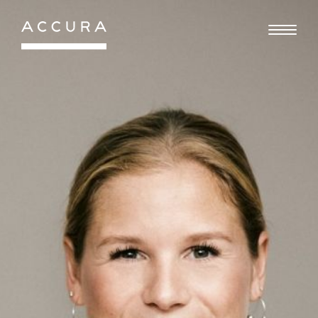
Gå
til
indhold