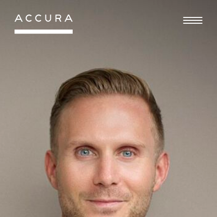
Gå
til
indhold